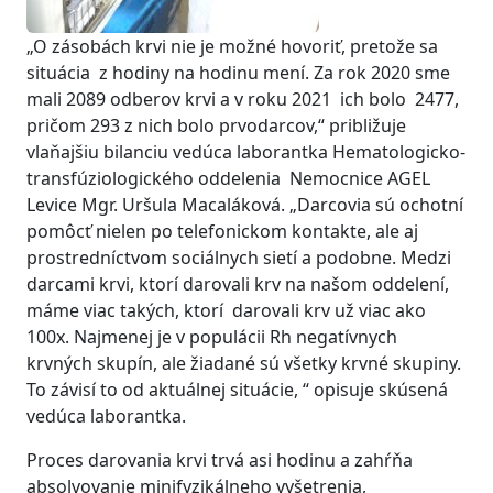
„O zásobách krvi nie je možné hovoriť, pretože sa
situácia z hodiny na hodinu mení. Za rok 2020 sme
mali 2089 odberov krvi a v roku 2021 ich bolo 2477,
pričom 293 z nich bolo prvodarcov,“ približuje
vlaňajšiu bilanciu vedúca laborantka Hematologicko-
transfúziologického oddelenia Nemocnice AGEL
Levice Mgr. Uršula Macaláková. „Darcovia sú ochotní
pomôcť nielen po telefonickom kontakte, ale aj
prostredníctvom sociálnych sietí a podobne. Medzi
darcami krvi, ktorí darovali krv na našom oddelení,
máme viac takých, ktorí darovali krv už viac ako
100x. Najmenej je v populácii Rh negatívnych
krvných skupín, ale žiadané sú všetky krvné skupiny.
To závisí to od aktuálnej situácie, “ opisuje skúsená
vedúca laborantka.
Proces darovania krvi trvá asi hodinu a zahŕňa
absolvovanie minifyzikálneho vyšetrenia,