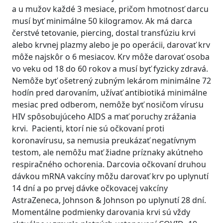
a u mužov každé 3 mesiace, pričom hmotnosť darcu
musí byť minimálne 50 kilogramov. Ak má darca
čerstvé tetovanie, piercing, dostal transfúziu krvi
alebo krvnej plazmy alebo je po operácii, darovať krv
môže najskôr o 6 mesiacov. Krv môže darovať osoba
vo veku od 18 do 60 rokov a musí byť fyzicky zdravá.
Nemôže byť ošetrený zubným lekárom minimálne 72
hodín pred darovaním, užívať antibiotiká minimálne
mesiac pred odberom, nemôže byť nosičom vírusu
HIV spôsobujúceho AIDS a mať poruchy zrážania
krvi. Pacienti, ktorí nie sú očkovaní proti
koronavírusu, sa nemusia preukázať negatívnym
testom, ale nemôžu mať žiadne príznaky akútneho
respiračného ochorenia. Darcovia očkovaní druhou
dávkou mRNA vakcíny môžu darovať krv po uplynutí
14 dní a po prvej dávke očkovacej vakcíny
AstraZeneca, Johnson & Johnson po uplynutí 28 dní.
Momentálne podmienky darovania krvi sú vždy