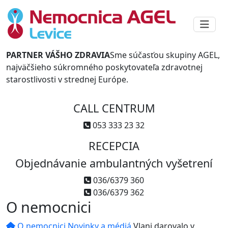
PARTNER VÁŠHO ZDRAVIA
Sme súčasťou skupiny AGEL,
najväčšieho súkromného poskytovateľa zdravotnej
starostlivosti v strednej Európe.
CALL CENTRUM
053 333 23 32
RECEPCIA
Objednávanie ambulantných vyšetrení
036/6379 360
036/6379 362
O nemocnici
O nemocnici
Novinky a médiá
Vlani darovalo v