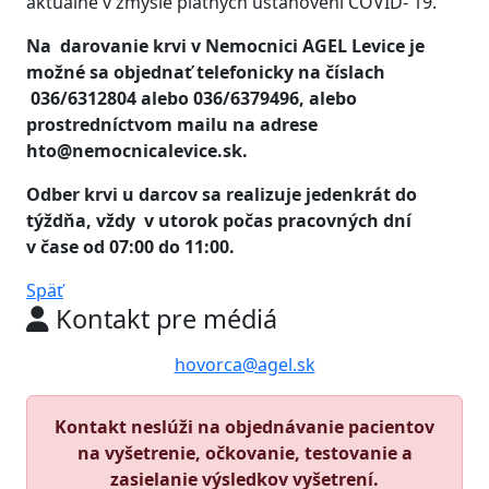
aktuálne v zmysle platných ustanovení COVID- 19.
Na darovanie krvi v Nemocnici AGEL Levice je
možné sa objednať telefonicky na číslach
036/6312804 alebo 036/6379496, alebo
prostredníctvom mailu na adrese
hto@nemocnicalevice.sk
.
Odber krvi u darcov sa realizuje jedenkrát do
týždňa, vždy v utorok počas pracovných dní
v čase od 07:00 do 11:00.
Späť
Kontakt pre médiá
hovorca@agel.sk
Kontakt neslúži na objednávanie pacientov
na vyšetrenie, očkovanie, testovanie a
zasielanie výsledkov vyšetrení.