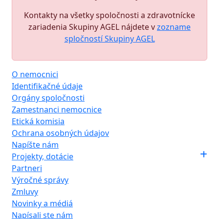
Kontakty na všetky spoločnosti a zdravotnícke
zariadenia Skupiny AGEL nájdete v
zozname
spločností Skupiny AGEL
O nemocnici
Identifikačné údaje
Orgány spoločnosti
Zamestnanci nemocnice
Etická komisia
Ochrana osobných údajov
Napíšte nám
Projekty, dotácie
Partneri
Výročné správy
Zmluvy
Novinky a médiá
Napísali ste nám