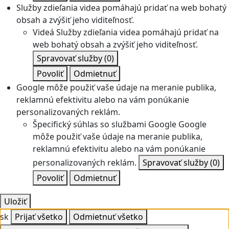
Služby zdieľania videa pomáhajú pridať na web bohatý
obsah a zvýšiť jeho viditeľnosť.
Videá
Služby zdieľania videa pomáhajú pridať na
web bohatý obsah a zvýšiť jeho viditeľnosť.
Spravovať služby
(0)
Povoliť
Odmietnuť
Google môže použiť vaše údaje na meranie publika,
reklamnú efektivitu alebo na vám ponúkanie
personalizovaných reklám.
Špecifický súhlas so službami Google
Google
môže použiť vaše údaje na meranie publika,
reklamnú efektivitu alebo na vám ponúkanie
personalizovaných reklám.
Spravovať služby
(0)
Povoliť
Odmietnuť
Uložiť
sk
Prijať všetko
Odmietnuť všetko