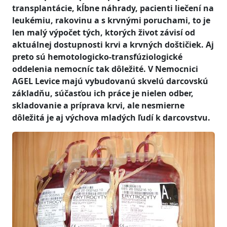
transplantácie, kĺbne náhrady, pacienti liečení na
leukémiu, rakovinu a s krvnými poruchami, to je
len malý výpočet tých, ktorých život závisí od
aktuálnej dostupnosti krvi a krvných doštičiek. Aj
preto sú hemotologicko-transfúziologické
oddelenia nemocníc tak dôležité. V Nemocnici
AGEL Levice majú vybudovanú skvelú darcovskú
základňu, súčasťou ich práce je nielen odber,
skladovanie a príprava krvi, ale nesmierne
dôležitá je aj výchova mladých ľudí k darcovstvu.