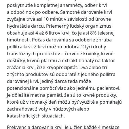
poskytnutie kompletnej anamnézy, odber krvi
a odpočinok po odbere. Samotné darovanie krvi
zvyčajne trvá asi 10 minút v závislosti od úrovne
hydratácie darcu. Priemerný ľudský organizmus
obsahuje asi 4 až 6 litrov krvi, čo je asi 8% telesnej
hmotnosti. Počas darovania sa odoberie zhruba
pollitra krvi. Z krvi možno odobrať štyri druhy
transfúznych produktov - červené krvinky, krvné
doštičky, krvnú plazmu a extrakt bohatý na faktor
zrážania krvi, čiže kryoprecipitát. Dva alebo tri
z týchto produktov sú odobraté z jedného pollitra
darovanej krvi. Jediný darca teda môže
potencionálne pomôcť viac ako jednému pacientovi.
Je dôležité mať na pamäti, že sú to krvné produkty,
ktoré už v rovnaký deň môžu byť využité a pomáhajú
zachraňovať životy v núdzových alebo
katastrofických situáciách.
Frekvencia darovania krvi je u žien každé 4 mesiace