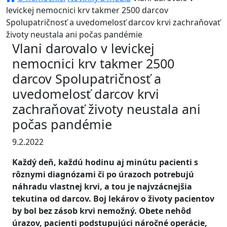
levickej nemocnici krv takmer 2500 darcov
Spolupatričnosť a uvedomelosť darcov krvi zachraňovať
životy neustala ani počas pandémie
Vlani darovalo v levickej
nemocnici krv takmer 2500
darcov Spolupatričnosť a
uvedomelosť darcov krvi
zachraňovať životy neustala ani
počas pandémie
9.2.2022
Každý deň, každú hodinu aj minútu pacienti s
rôznymi diagnózami či po úrazoch potrebujú
náhradu vlastnej krvi, a tou je najvzácnejšia
tekutina od darcov. Boj lekárov o životy pacientov
by bol bez zásob krvi nemožný. Obete nehôd
úrazov, pacienti podstupujúci náročné operácie,