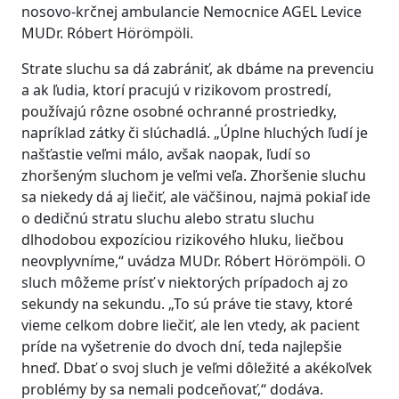
nosovo-krčnej ambulancie Nemocnice AGEL Levice
MUDr. Róbert Hӧrӧmpӧli.
Strate sluchu sa dá zabrániť, ak dbáme na prevenciu
a ak ľudia, ktorí pracujú v rizikovom prostredí,
používajú rôzne osobné ochranné prostriedky,
napríklad zátky či slúchadlá. „Úplne hluchých ľudí je
našťastie veľmi málo, avšak naopak, ľudí so
zhoršeným sluchom je veľmi veľa. Zhoršenie sluchu
sa niekedy dá aj liečiť, ale väčšinou, najmä pokiaľ ide
o dedičnú stratu sluchu alebo stratu sluchu
dlhodobou expozíciou rizikového hluku, liečbou
neovplyvníme,“ uvádza MUDr. Róbert Hӧrӧmpӧli. O
sluch môžeme prísť v niektorých prípadoch aj zo
sekundy na sekundu. „To sú práve tie stavy, ktoré
vieme celkom dobre liečiť, ale len vtedy, ak pacient
príde na vyšetrenie do dvoch dní, teda najlepšie
hneď. Dbať o svoj sluch je veľmi dôležité a akékoľvek
problémy by sa nemali podceňovať,“ dodáva.