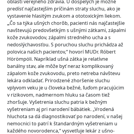
oblasti verejného zdravia. U dospelých je možné
predísť najčastejším príčinám straty sluchu, ako je
vystavenie hlasitým zvukom a ototoxickým liekom.
„
Čo sa týka ušných chorôb, pacienti nás najčastejšie
navštevujú predovšetkým s ušnými zátkami, zápalmi
kože zvukovodov, zápalmi stredného ucha a s
nedoslýchavosťou. S poruchou sluchu prichádza až
polovica našich pacientov,“ hovorí MUDr. Róbert
Hӧrӧmpӧli. Napríklad ušná zátka je relatívne
banálny stav, ale môže byť neraz komplikovaný
zápalom kože zvukovodu, preto netreba návštevu
lekára odkladať. Prirodzené zhoršenie sluchu
vplyvom veku je u človeka bežné, ľuďom pracujúcim
v rizikovom, nadmernom hluku sa časom tiež
zhoršuje. Vyšetrenia sluchu patria k bežným
vyšetreniam aj pri narodení bábätiek. „Vrodená
hluchota sa dá diagnostikovať po narodení, v našej
nemocnici to patrí k štandardným vyšetreniam u
každého novorodenca,“ vysvetľuje lekár z ušno-