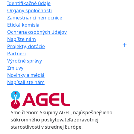
Identifikačné údaje
Orgány spoločnosti
Zamestnanci nemocnice
Etická komisia
Ochrana osobných údajov
Napíšte nám
Projekty, dotácie
Partneri
Výročné správy
Zmluvy
Novinky a médiá
Napísali ste nám
Sme členom Skupiny AGEL, najúspešnejšieho
súkromného poskytovateľa zdravotnej
starostlivosti v strednej Európe.