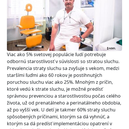
Viac ako 5% svetovej populácie ľudí potrebuje
odbornú starostlivosť v súvislosti so stratou sluchu.
Prevalencia straty sluchu sa zvyšuje s vekom, medzi
staršími ľuďmi ako 60 rokov je postihnutých
poruchou sluchu viac ako 25%. Mnohým z príčin,
ktoré vedú k strate sluchu, je možné predísť
správnou prevenciou a starostlivosťou počas celého
života, už od prenatálneho a perinatálneho obdobia,
až po vyšší vek. U detí je takmer 60% straty sluchu
spôsobených príčinami, ktorým sa dá vyhnúť, a
ktorým sa dá predísť implementáciou opatrení v