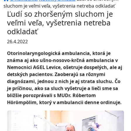
sluchom je veľmi veľa, vyšetrenia netreba odkladať
Ľudí so zhoršeným sluchom je
veľmi veľa, vyšetrenia netreba
odkladať
26.4.2022
Otorinolaryngologická ambulancia, ktorá je
známa aj ako ušno-nosovo-krčná ambulancia v
Nemocnici AGEL Levice, ošetruje dospelých, ale aj
detských pacientov. Zaoberajú sa rôznymi
diagnózami, jednou z nich je aj strata sluchu. Čo
je príčinou, ako sa sluch vyšetruje a lieči sme sa
bližšie porozprávali s MUDr. Róbertom
Hӧrӧmpӧlim, ktorý v ambulancii denne ordinuje.