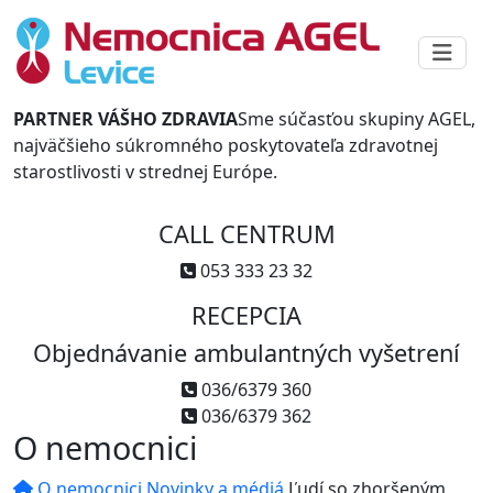
PARTNER VÁŠHO ZDRAVIA
Sme súčasťou skupiny AGEL,
najväčšieho súkromného poskytovateľa zdravotnej
starostlivosti v strednej Európe.
CALL CENTRUM
053 333 23 32
RECEPCIA
Objednávanie ambulantných vyšetrení
036/6379 360
036/6379 362
O nemocnici
O nemocnici
Novinky a médiá
Ľudí so zhoršeným