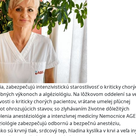
ia, zabezpečujú intenzivistickú starostlivosť o kriticky chor
čebných výkonoch a algéziológiu. Na lôžkovom oddelení sa v
vosti o kriticky chorých pacientov, vrátane umelej pľúcnej
vot ohrozujúcich stavov, so zlyhávaním životne dôležitých
elenia anestéziológie a intenzívnej medicíny Nemocnice AGE
iológie zabezpečujú odbornú a bezpečnú anestéziu,
o sú krvný tlak, srdcový tep, hladina kyslíka v krvi a veľa i