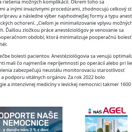
a riešenia možných komplikácií. Okrem toho sa
mi a inými invazívnymi procedúrami, zhodnocujú celkový s
rípravu a následne výber najvhodnejšej formy a typu anest
ických ochorení. „Cieľom je minimalizovanie vplyvu možnýc
h. Ďalšou zložkou práce anestéziológov je venovanie sa
m pooperačnom období, ktorá minimalizuje pooperačnú bolesť
hér.
čbe bolesti pacientov. Anestéziológovia sa venujú optimaliz
nti mali čo najmenšie nepríjemnosti po operácií alebo pri li
elenia zabezpečujú neustálu monitorovaciu starostlivosť
u a podporu vitálnych orgánov. Za rok 2022 bolo
ie a intenzívnej medicíny v levickej nemocnici takmer 1600