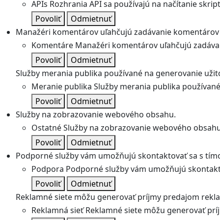
APIs
Rozhrania API sa používajú na načítanie skripto
Povoliť
Odmietnuť
Manažéri komentárov uľahčujú zadávanie komentárov 
Komentáre
Manažéri komentárov uľahčujú zadávan
Povoliť
Odmietnuť
Služby merania publika používané na generovanie užitoč
Meranie publika
Služby merania publika používané 
Povoliť
Odmietnuť
Služby na zobrazovanie webového obsahu.
Ostatné
Služby na zobrazovanie webového obsahu
Povoliť
Odmietnuť
Podporné služby vám umožňujú skontaktovať sa s tímo
Podpora
Podporné služby vám umožňujú skontakto
Povoliť
Odmietnuť
Reklamné siete môžu generovať príjmy predajom rekl
Reklamná sieť
Reklamné siete môžu generovať prí