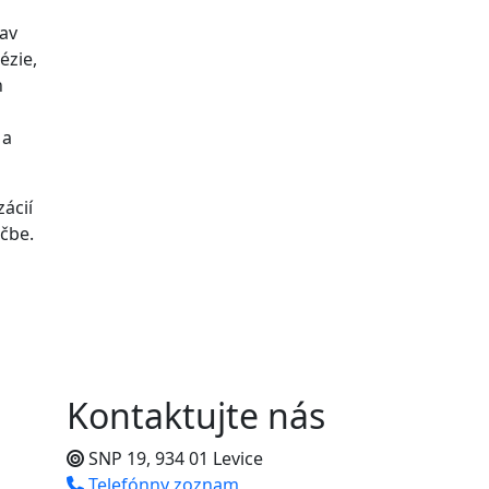
tav
ézie,
h
 a
ácií
ečbe.
Kontaktujte nás
SNP 19, 934 01 Levice
Telefónny zoznam