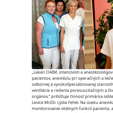
„Lekári OAIM, intenzivisti a anestéziológov
pacientov, anestéziu pri operačných a lie
odbornej a vysokošpecializovanej starostli
ventilácie a riešenia poresuscitačných a ži
orgánov,“ približuje činnosť primárka odd
Levice MUDr. Lýdia Fehér.
Na úseku anestéz
monitorovanie vitálnych funkcií pacienta, ak