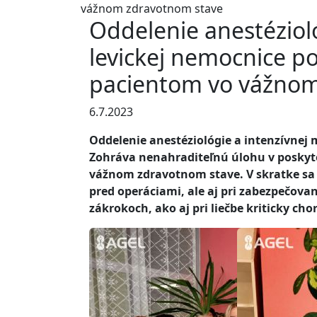
vážnom zdravotnom stave
Oddelenie anestézioló
levickej nemocnice po
pacientom vo vážnom
6.7.2023
Oddelenie anestéziológie a intenzívnej
Zohráva nenahraditeľnú úlohu v poskytov
vážnom zdravotnom stave. V skratke sa n
pred operáciami, ale aj pri zabezpečovan
zákrokoch, ako aj pri liečbe kriticky cho