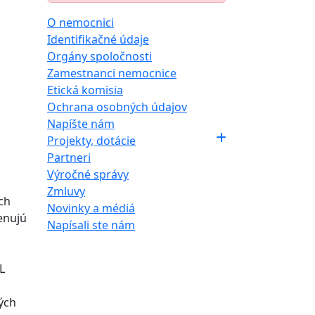
O nemocnici
Identifikačné údaje
Orgány spoločnosti
Zamestnanci nemocnice
Etická komisia
Ochrana osobných údajov
Napíšte nám
Projekty, dotácie
Partneri
Výročné správy
Zmluvy
ých
Novinky a médiá
enujú
Napísali ste nám
L
ných