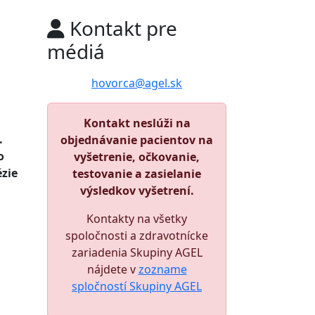
Kontakt pre
médiá
hovorca@agel.sk
Kontakt neslúži na
.
objednávanie pacientov na
o
vyšetrenie, očkovanie,
ézie
testovanie a zasielanie
výsledkov vyšetrení.
Kontakty na všetky
spoločnosti a zdravotnícke
zariadenia Skupiny AGEL
nájdete v
zozname
spločností Skupiny AGEL