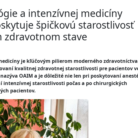
gie a intenzívnej medicíny
skytuje špičkovú starostlivosť
 zdravotnom stave
 medicíny je kľúčovým pilierom moderného zdravotníctva
aní kvalitnej zdravotnej starostlivosti pre pacientov v
azýva OAIM a je dôležité nie len pri poskytovaní anest
í intenzívnej starostlivosti počas a po chirurgických
rých pacientov.