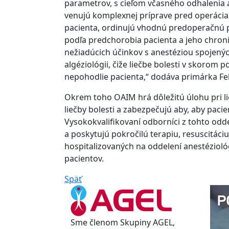
parametrov, s cieľom včasného odhalenia 
venujú komplexnej príprave pred operácia
pacienta, ordinujú vhodnú predoperačnú p
podľa predchorobia pacienta a jeho chron
nežiadúcich účinkov s anestéziou spojenýc
algéziológii, čiže liečbe bolesti v skoro
nepohodlie pacienta,“ dodáva primárka Fe
Okrem toho OAIM hrá dôležitú úlohu pri lie
liečby bolesti a zabezpečujú aby, aby pacie
Vysokokvalifikovaní odborníci z tohto odd
a poskytujú pokročilú terapiu, resuscitáci
hospitalizovaných na oddelení anestéziológ
pacientov.
Späť
Sme členom Skupiny AGEL,