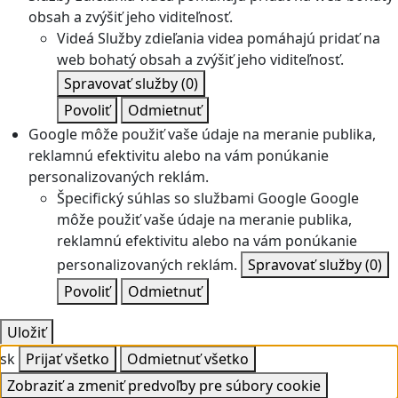
obsah a zvýšiť jeho viditeľnosť.
Videá
Služby zdieľania videa pomáhajú pridať na
web bohatý obsah a zvýšiť jeho viditeľnosť.
Spravovať služby
(0)
Povoliť
Odmietnuť
Google môže použiť vaše údaje na meranie publika,
reklamnú efektivitu alebo na vám ponúkanie
personalizovaných reklám.
Špecifický súhlas so službami Google
Google
môže použiť vaše údaje na meranie publika,
reklamnú efektivitu alebo na vám ponúkanie
personalizovaných reklám.
Spravovať služby
(0)
Povoliť
Odmietnuť
Uložiť
sk
Prijať všetko
Odmietnuť všetko
Zobraziť a zmeniť predvoľby pre súbory cookie