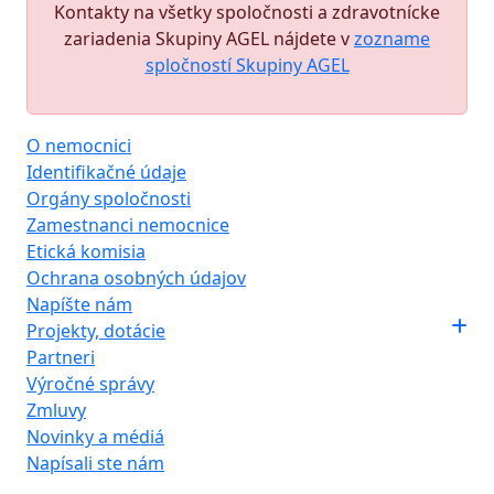
Kontakty na všetky spoločnosti a zdravotnícke
zariadenia Skupiny AGEL nájdete v
zozname
spločností Skupiny AGEL
O nemocnici
Identifikačné údaje
Orgány spoločnosti
Zamestnanci nemocnice
Etická komisia
Ochrana osobných údajov
Napíšte nám
Projekty, dotácie
Partneri
Výročné správy
Zmluvy
Novinky a médiá
Napísali ste nám