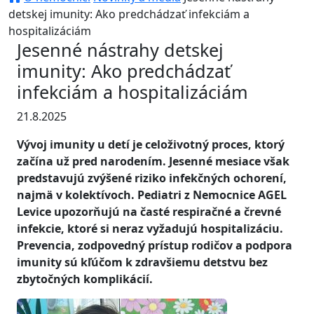
detskej imunity: Ako predchádzať infekciám a
hospitalizáciám
Jesenné nástrahy detskej
imunity: Ako predchádzať
infekciám a hospitalizáciám
21.8.2025
Vývoj imunity u detí je celoživotný proces, ktorý
začína už pred narodením. Jesenné mesiace však
predstavujú zvýšené riziko infekčných ochorení,
najmä v kolektívoch. Pediatri z Nemocnice AGEL
Levice upozorňujú na časté respiračné a črevné
infekcie, ktoré si neraz vyžadujú hospitalizáciu.
Prevencia, zodpovedný prístup rodičov a podpora
imunity sú kľúčom k zdravšiemu detstvu bez
zbytočných komplikácií.