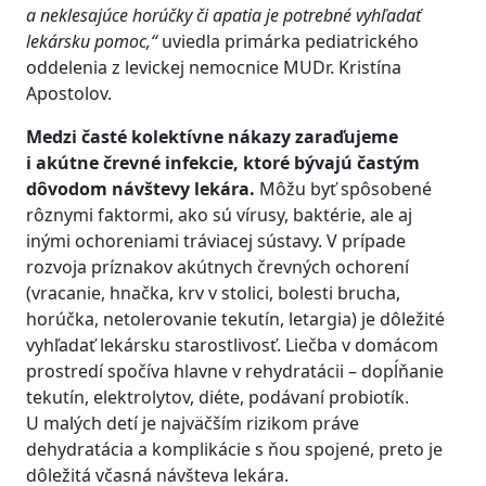
a neklesajúce horúčky či apatia je potrebné vyhľadať
lekársku pomoc,“
uviedla primárka pediatrického
oddelenia z levickej nemocnice MUDr. Kristína
Apostolov.
Medzi časté kolektívne nákazy zaraďujeme
i akútne črevné infekcie, ktoré bývajú častým
dôvodom návštevy lekára.
Môžu byť spôsobené
rôznymi faktormi, ako sú vírusy, baktérie, ale aj
inými ochoreniami tráviacej sústavy. V prípade
rozvoja príznakov akútnych črevných ochorení
(vracanie, hnačka, krv v stolici, bolesti brucha,
horúčka, netolerovanie tekutín, letargia) je dôležité
vyhľadať lekársku starostlivosť. Liečba v domácom
prostredí spočíva hlavne v rehydratácii – dopĺňanie
tekutín, elektrolytov, diéte, podávaní probiotík.
U malých detí je najväčším rizikom práve
dehydratácia a komplikácie s ňou spojené, preto je
dôležitá včasná návšteva lekára.