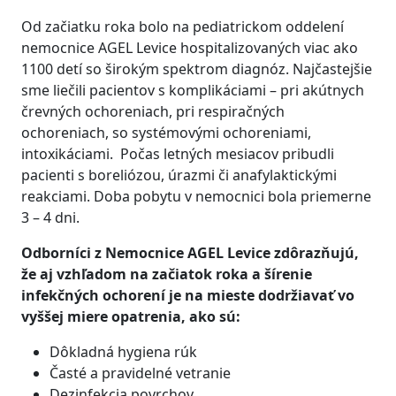
Od začiatku roka bolo na pediatrickom oddelení
nemocnice AGEL Levice hospitalizovaných viac ako
1100 detí so širokým spektrom diagnóz. Najčastejšie
sme liečili pacientov s komplikáciami – pri akútnych
črevných ochoreniach, pri respiračných
ochoreniach, so systémovými ochoreniami,
intoxikáciami. Počas letných mesiacov pribudli
pacienti s boreliózou, úrazmi či anafylaktickými
reakciami. Doba pobytu v nemocnici bola priemerne
3 – 4 dni.
Odborníci z Nemocnice AGEL Levice zdôrazňujú,
že aj vzhľadom na začiatok roka a šírenie
infekčných ochorení je na mieste dodržiavať vo
vyššej miere opatrenia, ako sú:
Dôkladná hygiena rúk
Časté a pravidelné vetranie
Dezinfekcia povrchov