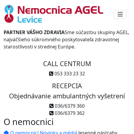
PARTNER VÁŠHO ZDRAVIA
Sme súčasťou skupiny AGEL,
najväčšieho súkromného poskytovateľa zdravotnej
starostlivosti v strednej Európe.
CALL CENTRUM
053 333 23 32
RECEPCIA
Objednávanie ambulantných vyšetrení
036/6379 360
036/6379 362
O nemocnici
O nemocnici
Novinky a médiá
Jesenné nástrahy