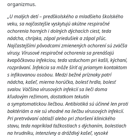
organizmus.
„U malých detí – predškolského a mladšieho školského
veku, sa najčastejšie vyskytujú akútne respiračné
ochorenia horných i dolných dýchacích ciest, teda
nádcha, chrípka, zápal priedušiek a zápal pľúc.
Najčastejšími pôvodcami zmienených ochorení sú zväčša
vírusy. Vírusové respiračné ochorenia sa prenášajú
kvapôčkovou infekciou, teda vzduchom pri kašli, kýchaní,
rozprávaní. Infekcia sa môže šíriť aj priamym kontaktom
s infikovanou osobou. Medzi bežné príznaky patrí
nádcha, kašeľ, mierna horúčka, bolesť hrdla, bolesť
svalov. Väčšina vírusových infekcií sa lieči doma
kľudovým režimom, dostatkom tekutín
a symptomatickou liečbou. Antibiotiká sú účinné len proti
baktériám a nie sú vhodné na liečbu vírusových infekcií.
Pri pretrvávaní obtiaží alebo pri zhoršení klinického
stavu, teda napríklad ťažkostiach s dýchaním, bolestiach
na hrudníku, intenzívny a dráždivý kašeľ, vysoké