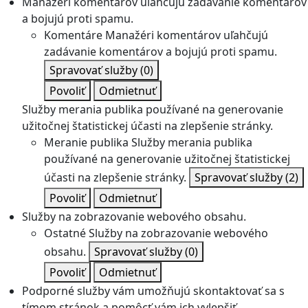
Manažéri komentárov uľahčujú zadávanie komentárov
a bojujú proti spamu.
Komentáre
Manažéri komentárov uľahčujú
zadávanie komentárov a bojujú proti spamu.
Spravovať služby
(0)
Povoliť
Odmietnuť
Služby merania publika používané na generovanie
užitočnej štatistickej účasti na zlepšenie stránky.
Meranie publika
Služby merania publika
používané na generovanie užitočnej štatistickej
účasti na zlepšenie stránky.
Spravovať služby
(2)
Povoliť
Odmietnuť
Služby na zobrazovanie webového obsahu.
Ostatné
Služby na zobrazovanie webového
obsahu.
Spravovať služby
(0)
Povoliť
Odmietnuť
Podporné služby vám umožňujú skontaktovať sa s
tímom stránok a pomôcť vám ich vylepšiť.