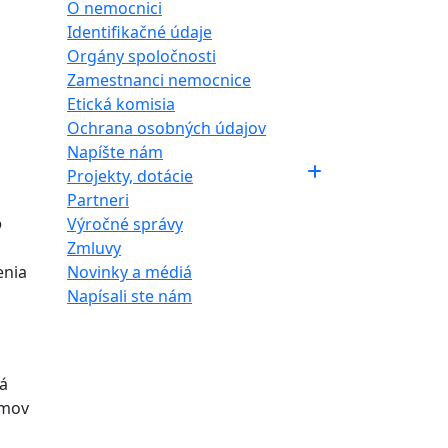
O nemocnici
Identifikačné údaje
Orgány spoločnosti
Zamestnanci nemocnice
Etická komisia
Ochrana osobných údajov
Napíšte nám
Projekty, dotácie
Partneri
o
Výročné správy
Zmluvy
enia
Novinky a médiá
Napísali ste nám
vá
omov