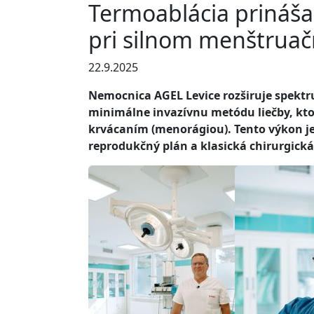
Termoablácia prináš
pri silnom menštrua
22.9.2025
Nemocnica AGEL Levice rozširuje spekt
minimálne invazívnu metódu liečby, kto
krvácaním (menorágiou). Tento výkon je
reprodukčný plán a klasická chirurgická 