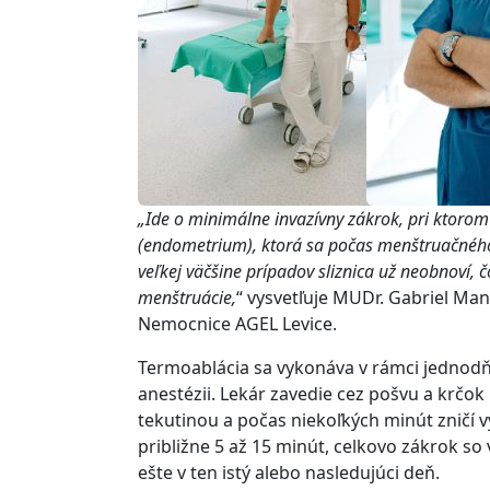
„Ide o minimálne invazívny zákrok, pri ktorom
(endometrium), ktorá sa počas menštruačného 
veľkej väčšine prípadov sliznica už neobnoví,
menštruácie,
“ vysvetľuje MUDr. Gabriel M
Nemocnice AGEL Levice.
Termoablácia sa vykonáva v rámci jednodňov
anestézii. Lekár zavedie cez pošvu a krčok
tekutinou a počas niekoľkých minút zničí v
približne 5 až 15 minút, celkovo zákrok s
ešte v ten istý alebo nasledujúci deň.