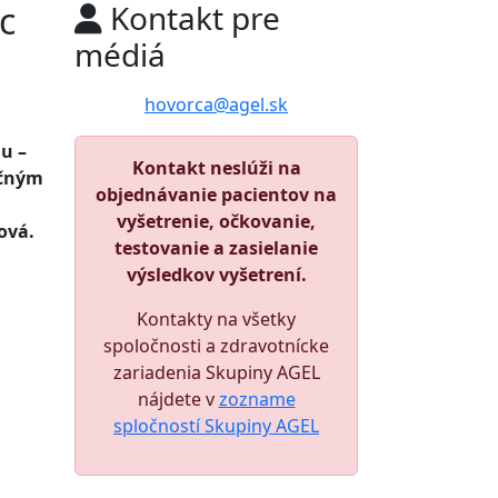
c
Kontakt pre
médiá
hovorca@agel.sk
u –
Kontakt neslúži na
ačným
objednávanie pacientov na
vyšetrenie, očkovanie,
ová.
testovanie a zasielanie
výsledkov vyšetrení.
Kontakty na všetky
spoločnosti a zdravotnícke
zariadenia Skupiny AGEL
nájdete v
zozname
spločností Skupiny AGEL