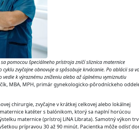
 sa pomocou špeciálneho prístroja zničí sliznica maternice
cyklu zvyčajne obnovuje a spôsobuje krvácanie. Po ablácii sa v
 čo vedie k výraznému zníženiu alebo až úplnému vymiznutiu
ančík, MBA, MPH, primár gynekologicko-pôrodníckeho oddel
ej chirurgie, zvyčajne v krátkej celkovej alebo lokálnej
 maternice katéter s balónikom, ktorý sa naplní horúcou
ýstelku maternice (prístroj LiNA Librata). Samotný výkon tr
o všetkou prípravou 30 až 90 minút. Pacientka môže odísť d