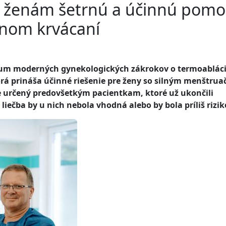
a ženám šetrnú a účinnú pomo
čnom krvácaní
rum moderných gynekologických zákrokov o termoabláci
rá prináša účinné riešenie pre ženy so silným menštru
 určený predovšetkým pacientkam, ktoré už ukončili
liečba by u nich nebola vhodná alebo by bola príliš rizik