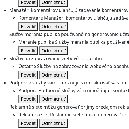
Povoliť
Odmietnuť
Manažéri komentárov uľahčujú zadávanie komentárov 
Komentáre
Manažéri komentárov uľahčujú zadávan
Povoliť
Odmietnuť
Služby merania publika používané na generovanie užitoč
Meranie publika
Služby merania publika používané 
Povoliť
Odmietnuť
Služby na zobrazovanie webového obsahu.
Ostatné
Služby na zobrazovanie webového obsahu
Povoliť
Odmietnuť
Podporné služby vám umožňujú skontaktovať sa s tímo
Podpora
Podporné služby vám umožňujú skontakto
Povoliť
Odmietnuť
Reklamné siete môžu generovať príjmy predajom rekl
Reklamná sieť
Reklamné siete môžu generovať prí
Povoliť
Odmietnuť