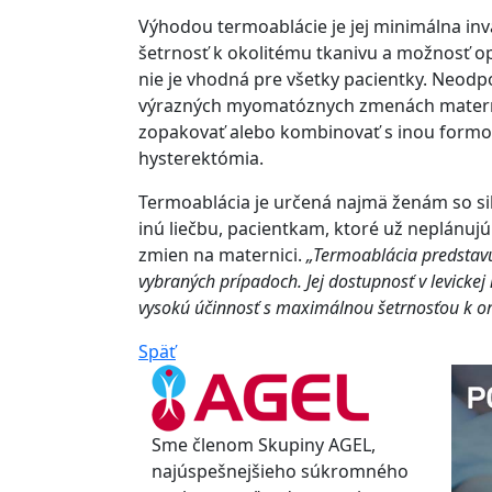
Výhodou termoablácie je jej minimálna invaz
šetrnosť k okolitému tkanivu a možnosť o
nie je vhodná pre všetky pacientky. Neodpo
výrazných myomatóznych zmenách materni
zopakovať alebo kombinovať s inou formo
hysterektómia.
Termoablácia je určená najmä ženám so s
inú liečbu, pacientkam, ktoré už neplánu
zmien na maternici.
„Termoablácia predstavuj
vybraných prípadoch. Jej dostupnosť v levicke
vysokú účinnosť s maximálnou šetrnosťou k 
Späť
Sme členom Skupiny AGEL,
najúspešnejšieho súkromného