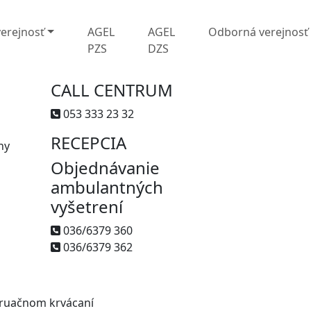
verejnosť
AGEL
AGEL
Odborná verejnosť
PZS
DZS
CALL CENTRUM
053 333 23 32
RECEPCIA
ny
Objednávanie
ambulantných
vyšetrení
036/6379 360
036/6379 362
truačnom krvácaní