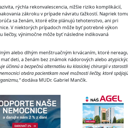
ivita, rýchla rekonvalescencia, nižšie riziko komplikácií,
pakovania zákroku v prípade návratu ťažkostí. Napriek tom
rúča sa ženám, ktoré ešte plánujú tehotenstvo, ani pri
ce. V niektorých prípadoch môže byť potrebné výkon
u liečby, výnimočne môže byť následne indikovaná
ilným alebo dlhým menštruačným krvácaním, ktoré nereagu
jú mať deti, a ženám bez známok nádorových alebo atypický
e účinnú a bezpečnú alternatívu ku klasickej chirurgii v starostl
j nemocnici otvára pacientkam nové možnosti liečby, ktoré spájaj
organizmu,“
dodáva MUDr. Gabriel Mančík.