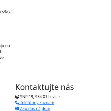
u však
jú na
ch
ivo
ú
Kontaktujte nás
SNP 19, 934 01 Levice
Telefónny zoznam
Ako nás nájdete